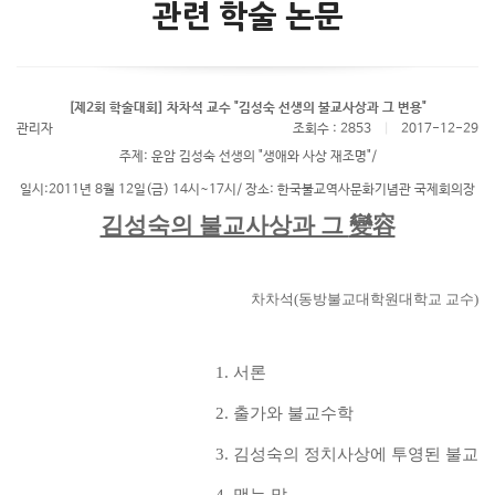
관련 학술 논문
[제2회 학술대회] 차차석 교수 "김성숙 선생의 불교사상과 그 변용"
관리자
조회수 : 2853
|
2017-12-29
주제: 운암 김성숙 선생의 "생애와 사상 재조명"/
일시:2011년 8월 12일(금) 14시~17시/ 장소: 한국불교역사문화기념관 국제회의장
김성숙의 불교사상과 그
變容
차차석
(
동방불교대학원대학교 교수
)
1.
서론
2.
출가와 불교수학
3.
김성숙의 정치사상에 투영된 불교