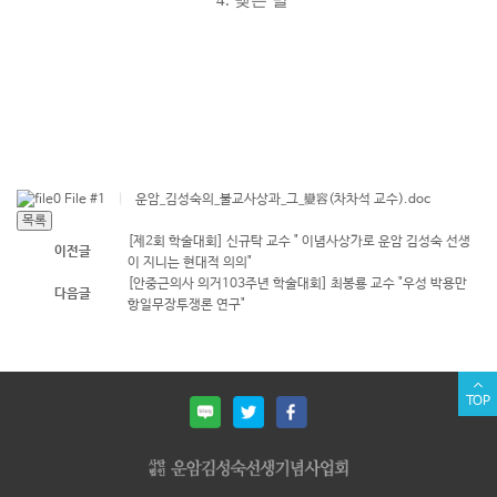
4.
맺는 말
File #1
|
운암_김성숙의_불교사상과_그_變容(차차석 교수).doc
[제2회 학술대회] 신규탁 교수 " 이념사상가로 운암 김성숙 선생
이전글
이 지니는 현대적 의의"
[안중근의사 의거103주년 학술대회] 최봉룡 교수 "우성 박용만
다음글
항일무장투쟁론 연구"
TOP