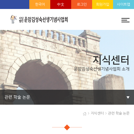
한국어
中文
로그인
회원가입
사이트맵
지식센터
운암김성숙선생기념사업회 소개
관련 학술 논문
지식센터
관련 학술 논문