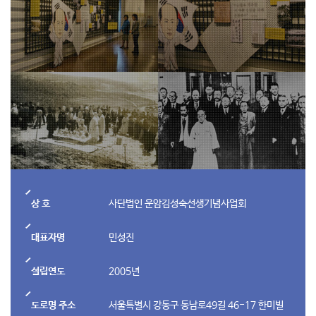
상 호
사단법인 운암김성숙선생기념사업회
대표자명
민성진
설립연도
2005년
도로명 주소
서울특별시 강동구 동남로49길 46-17 한미빌