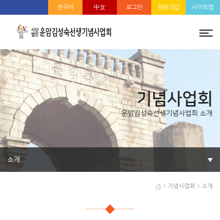
한국어
中文
로그인
회원가입
사이트맵
기념사업회
운암김성숙선생기념사업회 소개
소개
기념사업회
소개