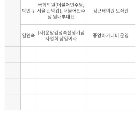
국회의원(더불어민주당,
박민규
서울 관악갑), 더불어민주
김근태의원 보좌관
당 원내부대표
(사)운암김성숙선생기념
임인숙
중앙아카데미 운영
사업회 상임이사