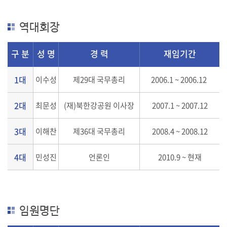
역대회장
구 분
성 명
경 력
재임기간
1대
이수성
제29대 국무총리
2006.1 ~ 2006.12
2대
최문성
(재)북한강공원 이사장
2007.1 ~ 2007.12
3대
이해찬
제36대 국무총리
2008.4 ~ 2008.12
4대
민성진
언론인
2010.9 ~ 현재
임원명단