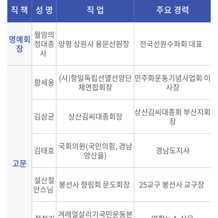
직 책
성 명
직 업
주요 경력
월암의
명예회
정대종
양평 상원사 용문선원장
전국선원수좌회 대표
장
사
(사)항일독립선열선양단
민주화운동기념사업회 이
함세웅
체연합회장
사장
상산김씨대종회 부산지회
김삼균
상산김씨대종회장
장
국회의원(국민의힘, 경남
김태호
경남도지사
양산을)
고문
설산철
봉선사 향림회 문도회장
25교구 봉선사 교구장
안스님
겨레얼살리기국민운동본