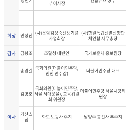
정천기
연합뉴스 상무
부 이사장
(사)운암김성숙선생기념
(사)항일독립선열선양단
회장
민성진
사업회장
체연합 사무총장
감사
김봉조
조달청 대변인
국가보훈처 홍보팀장
국회의원(더불어민주당,
송영길
더불어민주당 대표
인천 연수갑)
국회의원(더불어민주당,
더불어민주당 서울시당위
김영호
서울 서대문을), 교육위원
원장
회 위원장
가산스
이사
화도 보광사 주지
남양주 봉선사 부주지
님